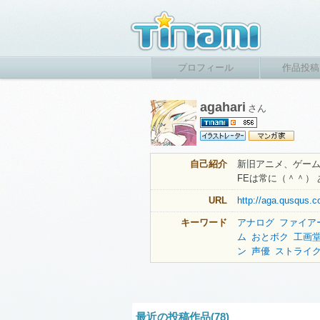
プロフィール
作品投稿
agahari
さん
自己紹介
新旧アニメ、ゲー
FEは常に（＾＾）
URL
http://aga.qusqus.c
キーワード
アナログ
ファイア
ム
おとボク
工画
ン
声優
ストライ
最近の投稿作品(78)