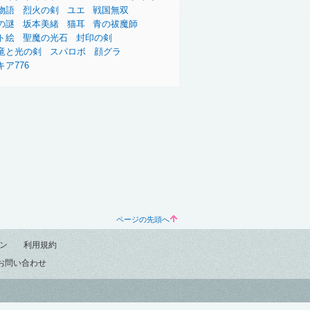
物語
烈火の剣
ユエ
戦国無双
の謎
坂本美緒
猫耳
青の祓魔師
ト絵
聖魔の光石
封印の剣
竜と光の剣
スパロボ
顔グラ
キア776
ページの先頭へ
ン
利用規約
お問い合わせ