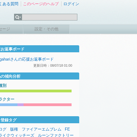
くある質問
このページのヘルプ
ログイン
セージ
設定・その他
援お返事ボード
agahariさんの応援お返事ボード
更新日時：08/07/18 01:00
品の傾向分析
種別
ラクター
な登録タグ
ログ
版権
ファイアーエムブレム
FE
ライクウィッチーズ
ルーンファクトリー