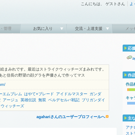
こんにちは、 ゲストさん
よ
・管理
お気に入り
交流・上達支援
メッ
応
ム絵まみれです。最近はストライクウィッチーズまみれです。
 あと信長の野望の顔グラを声優さんで作ってマス
作
作品
om/
ーエムブレム
はやて×ブレード
アイドルマスター
ガンダ
キャ
堂
アージュ
英雄伝説
無双
ベルデセルバ戦記
ブリガンダイ
クウィッチーズ
agahariさんのユーザープロフィールへ
主
アナ
スト