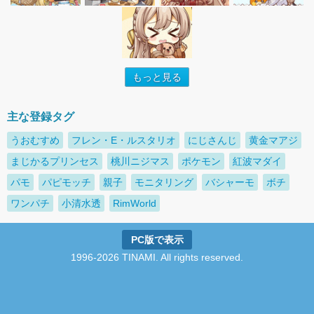
もっと見る
主な登録タグ
うおむすめ
フレン・E・ルスタリオ
にじさんじ
黄金マアジ
まじかるプリンセス
桃川ニジマス
ポケモン
紅波マダイ
パモ
パピモッチ
親子
モニタリング
バシャーモ
ボチ
ワンパチ
小清水透
RimWorld
PC版で表示
1996-2026 TINAMI. All rights reserved.