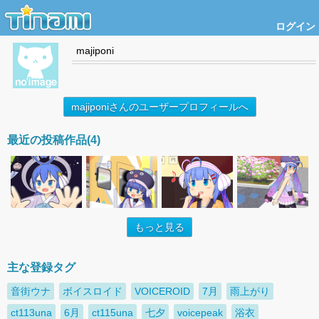
ログイン
majiponi
majiponiさんのユーザープロフィールへ
最近の投稿作品(4)
もっと見る
主な登録タグ
音街ウナ
ボイスロイド
VOICEROID
7月
雨上がり
ct113una
6月
ct115una
七夕
voicepeak
浴衣