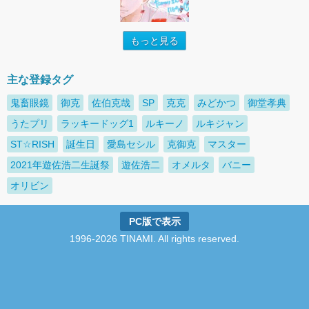
もっと見る
主な登録タグ
鬼畜眼鏡
御克
佐伯克哉
SP
克克
みどかつ
御堂孝典
うたプリ
ラッキードッグ1
ルキーノ
ルキジャン
ST☆RISH
誕生日
愛島セシル
克御克
マスター
2021年遊佐浩二生誕祭
遊佐浩二
オメルタ
バニー
オリビン
PC版で表示
1996-2026 TINAMI. All rights reserved.