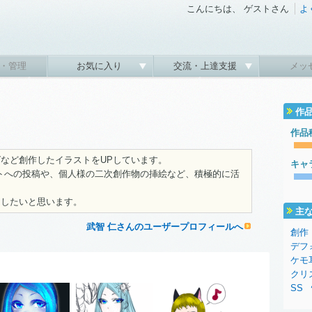
こんにちは、 ゲストさん
よ
・管理
お気に入り
交流・上達支援
メッ
作
作品
など創作したイラストをUPしています。
キャ
トへの投稿や、個人様の二次創作物の挿絵など、積極的に活
もしたいと思います。
主
武智 仁さんのユーザープロフィールへ
創作
デフ
ケモ
クリ
SS