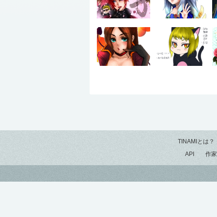
TINAMIとは？
API
作家