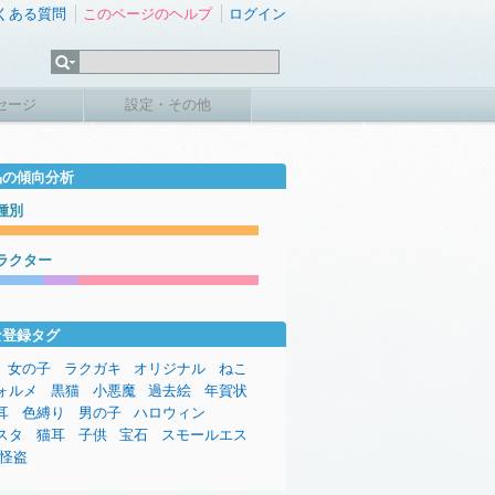
くある質問
このページのヘルプ
ログイン
セージ
設定・その他
品の傾向分析
種別
ラクター
な登録タグ
女の子
ラクガキ
オリジナル
ねこ
ォルメ
黒猫
小悪魔
過去絵
年賀状
耳
色縛り
男の子
ハロウィン
スタ
猫耳
子供
宝石
スモールエス
怪盗