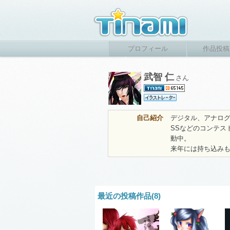
プロフィール
作品投稿
武智 仁
さん
自己紹介
デジタル、アナログ
SSなどのコンテス
動中。
来年には持ち込み
最近の投稿作品(8)