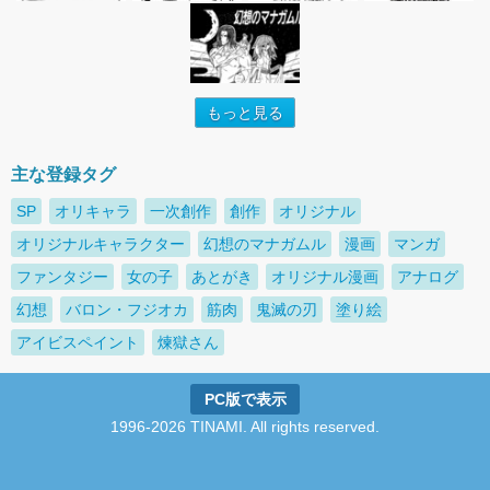
もっと見る
主な登録タグ
SP
オリキャラ
一次創作
創作
オリジナル
オリジナルキャラクター
幻想のマナガムル
漫画
マンガ
ファンタジー
女の子
あとがき
オリジナル漫画
アナログ
幻想
バロン・フジオカ
筋肉
鬼滅の刃
塗り絵
アイビスペイント
煉獄さん
PC版で表示
1996-2026 TINAMI. All rights reserved.