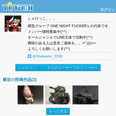
ログイン
しゃけっこ。。。
模型グループ ONE NIGHT FUCKER's の代表です。
メンバー随時募集中(^^)
オールジャンルでLINE主体で活動中(^^)
興味のある人は是非ご連絡を。。>* ))))><
よろしくお願いします(^^)
@Shakekko_3150
しゃけっこ。。。さんのユーザープロフィールへ
最近の投稿作品(3)
もっと見る