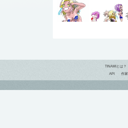
TINAMIとは？
API
作家