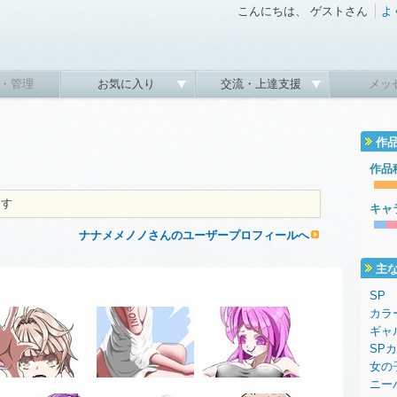
こんにちは、 ゲストさん
よ
・管理
お気に入り
交流・上達支援
メッ
作
作品
ます
キャ
ナナメメノノさんのユーザープロフィールへ
主
SP
カラ
ギャ
SP
女の
ニー