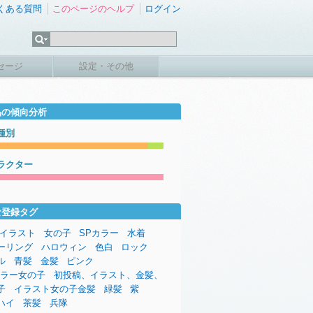
くある質問
このページのヘルプ
ログイン
セージ
設定・その他
品の傾向分析
種別
ラクター
な登録タグ
イラスト
女の子
SPカラー
水着
ーリング
ハロウィン
色白
ロック
ル
青髪
金髪
ピンク
カラー女の子
初投稿、イラスト、金髪、
子
イラスト女の子金髪
緑髪
紫
ハイ
茶髪
兵隊