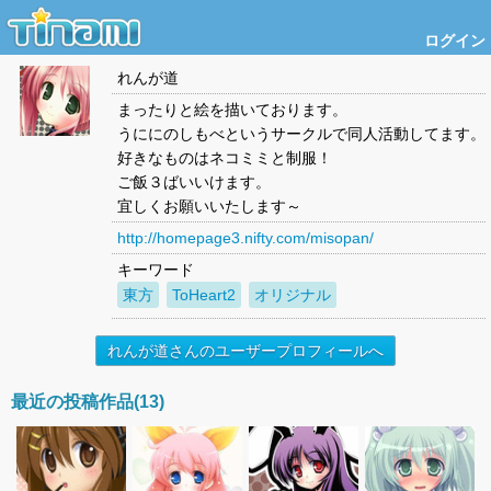
ログイン
れんが道
まったりと絵を描いております。
うににのしもべというサークルで同人活動してます。
好きなものはネコミミと制服！
ご飯３ばいいけます。
宜しくお願いいたします～
http://homepage3.nifty.com/misopan/
キーワード
東方
ToHeart2
オリジナル
れんが道さんのユーザープロフィールへ
最近の投稿作品(13)