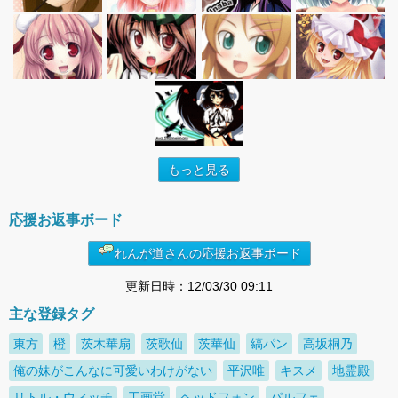
もっと見る
応援お返事ボード
れんが道さんの応援お返事ボード
更新日時：12/03/30 09:11
主な登録タグ
東方
橙
茨木華扇
茨歌仙
茨華仙
縞パン
高坂桐乃
俺の妹がこんなに可愛いわけがない
平沢唯
キスメ
地霊殿
リトル・ウィッチ
工画堂
ヘッドフォン
パルフェ