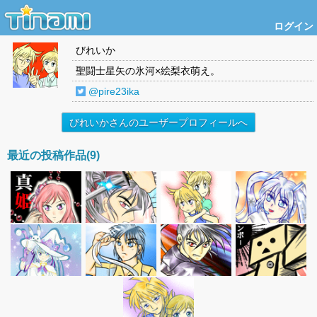
ログイン
びれいか
聖闘士星矢の氷河×絵梨衣萌え。
@pire23ika
びれいかさんのユーザープロフィールへ
最近の投稿作品(9)