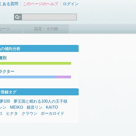
くある質問
このページのヘルプ
ログイン
セージ
設定・その他
品の傾向分析
種別
ラクター
な登録タグ
夢100
夢王国と眠れる100人の王子様
レン
MEIKO
鏡音リン
KAITO
ロ
ヒナタ
クラウン
ボーカロイド