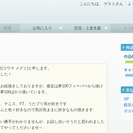
こんにちは、 ゲストさん
よ
・管理
お気に入り
交流・上達支援
メッ
作
作品
(コウマ メグミ)と申します。
キャ
ました！
お絵描きしておりますが、最近は夢100フィーバーから抜け
主
夢100ばかり描いています。
SP
、テニス、FT、うたプリ等が好きです
鏡音
ームと色々好きなので気分気ままに好きなもの描きます
ボカ
使い勝手がわかりませんが、お話し合いそうだと思われました
してやってくださいませ～