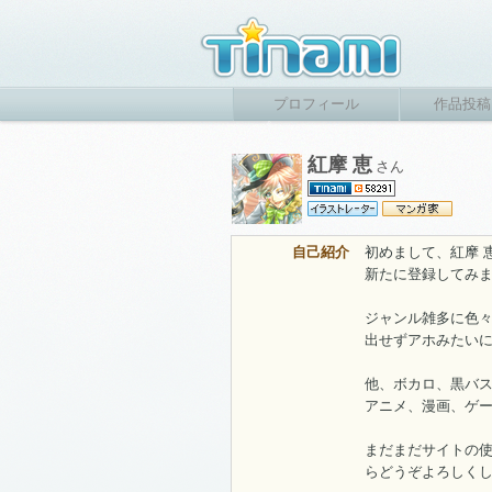
プロフィール
作品投稿
紅摩 恵
さん
自己紹介
初めまして、紅摩 恵
新たに登録してみ
ジャンル雑多に色々
出せずアホみたいに
他、ボカロ、黒バス
アニメ、漫画、ゲ
まだまだサイトの
らどうぞよろしく