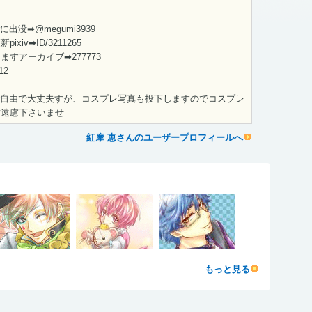
rに出没➡@megumi3939
xiv➡ID/3211265
すアーカイブ➡277773
12
ローはご自由で大丈夫すが、コスプレ写真も投下しますのでコスプレ
ご遠慮下さいませ
紅摩 恵さんのユーザープロフィールへ
もっと見る