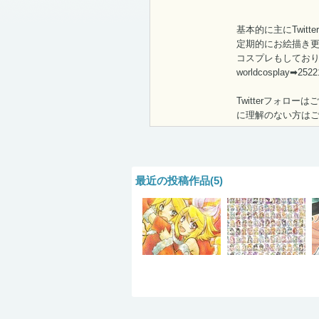
基本的に主にTwitte
定期的にお絵描き更新pi
コスプレもしておりま
worldcosplay➡2522
Twitterフォ
に理解のない方は
最近の投稿作品(5)