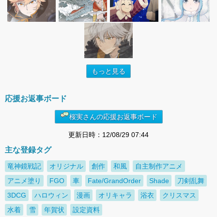
もっと見る
応援お返事ボード
桜実さんの応援お返事ボード
更新日時：12/08/29 07:44
主な登録タグ
竜神鏡戦記
オリジナル
創作
和風
自主制作アニメ
アニメ塗り
FGO
車
Fate/GrandOrder
Shade
刀剣乱舞
3DCG
ハロウィン
漫画
オリキャラ
浴衣
クリスマス
水着
雪
年賀状
設定資料