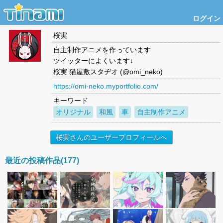
ログイン
桜実
自主制作アニメを作っています
ツイッターによくいます↓
桜実 猫屋敷スタヂオ (@omi_neko)
https://omi-neko.myportfolio.com/
キーワード
オリジナル
和風
車
自主制作アニメ
桜実さんのユーザープロフィールへ
最近の投稿作品(177)