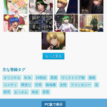
もっと見る
主な登録タグ
オリジナル
B-St.
19世紀
英国
ヴィクトリア朝
漫画
コメディ
厚塗り
日常
路地裏
女性
ファンタジー
花
獣耳
おっさん
幼女
背景
PC版で表示