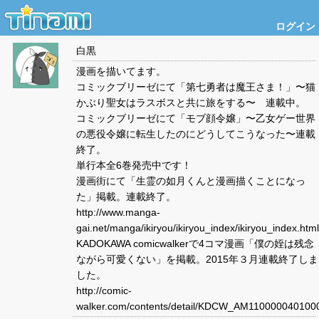
ログイン
白黒
漫画を描いてます。
コミックブリーゼにて「第七勇者は魔王さま！」〜猫
かぶり聖女はラスボスと共に旅をする〜 連載中。
コミックブリーゼにて「モブ顔令嬢」〜乙女ゲー世界
の悪役令嬢に転生したのにどうしてこうなった〜連載
終了。
単行本全6巻発売中です！
漫画街にて「生霊の如月くんと漫画描くことになっ
た」掲載。連載終了。
http://www.manga-
gai.net/manga/ikiryou/ikiryou_index/ikiryou_index.html
KADOKAWA comicwalkerで4コマ漫画「僕の姪は残念
ながら可愛くない」を掲載。2015年３月連載終了しま
した。
http://comic-
walker.com/contents/detail/KDCW_AM110000040100