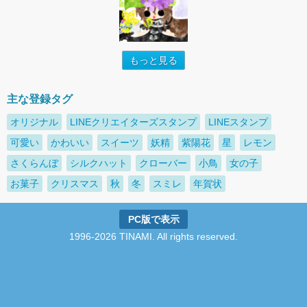
もっと見る
主な登録タグ
オリジナル
LINEクリエイターズスタンプ
LINEスタンプ
可愛い
かわいい
スイーツ
妖精
紫陽花
星
レモン
さくらんぼ
シルクハット
クローバー
小鳥
女の子
お菓子
クリスマス
秋
冬
スミレ
年賀状
PC版で表示
1996-2026 TINAMI. All rights reserved.