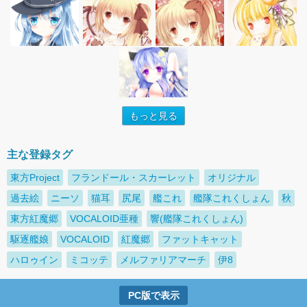
もっと見る
主な登録タグ
東方Project
フランドール・スカーレット
オリジナル
過去絵
ニーソ
猫耳
尻尾
艦これ
艦隊これくしょん
秋
東方紅魔郷
VOCALOID亜種
響(艦隊これくしょん)
駆逐艦娘
VOCALOID
紅魔郷
ファットキャット
ハロゥイン
ミコッテ
メルファリアマーチ
伊8
PC版で表示