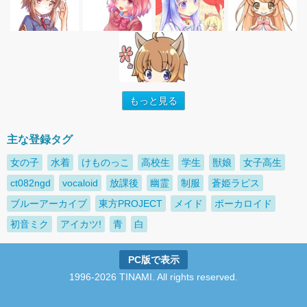
もっと見る
主な登録タグ
女の子
水着
けものっこ
高校生
学生
獣娘
女子高生
ct082ngd
vocaloid
放課後
幽霊
制服
蒼姫ラピス
ブルーアーカイブ
東方PROJECT
メイド
ボーカロイド
初音ミク
アイカツ!
青
白
PC版で表示
1996-2026 TINAMI. All rights reserved.