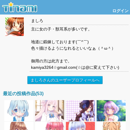
ログイン
ましろ
主に女の子・獣耳系が多いです。
地道に鍛錬しております(￣^￣)ゞ
色々描けるようになれるといいなぁ（＾ω＾）
御用の方は此方まで。
kamiya3264☆gmail.com(☆は@に変えて下さい)
ましろさんのユーザープロフィールへ
最近の投稿作品(53)