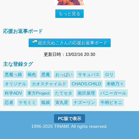
もっと見る
応援お返事ボード
超次元ぬこさんの応援お返事ボード
更新日時：13/02/16 20:30
主な登録タグ
悪魔っ娘
褐色
悪魔
おっぱい
サキュバス
ロリ
オリジナル
カオスチャイルド
CHAOS;CHILD
来栖乃々
科学ADV
東方Project
たてセタ
南沢泉理
バニーガール
忍者
ケモミミ
狐娘
寅丸星
ナズーリン
牛柄ビキニ
PC版で表示
1996-2026 TINAMI. All rights reserved.