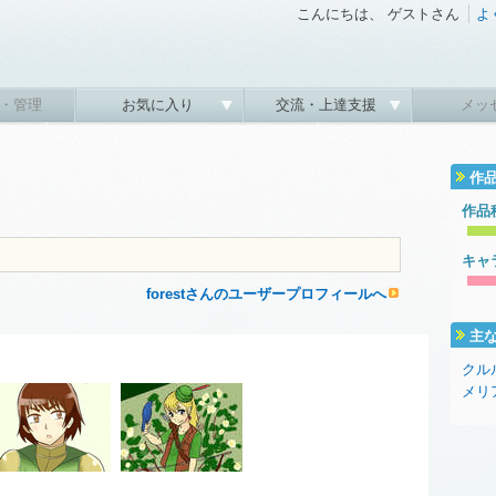
こんにちは、 ゲストさん
よ
・管理
お気に入り
交流・上達支援
メッ
作
作品
キャ
forestさんのユーザープロフィールへ
主
クル
メリ