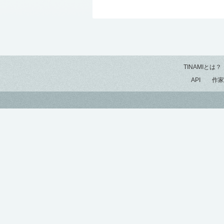
TINAMIとは？
API
作家