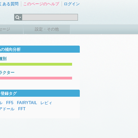
くある質問
このページのヘルプ
ログイン
セージ
設定・その他
品の傾向分析
種別
ラクター
な登録タグ
ル
FF5
FAIRYTAIL
レビィ
アドール
FFT