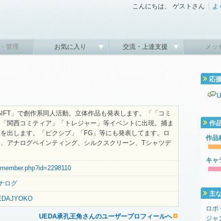
こんにちは、 ゲストさん
よ
・管理
お気に入り
交流・上達支援
メッ
応
NKGIFT」で創作系同人活動。立体作品も発表します。「「コミ
」「関西コミティア」「トレジャー」等イベントに出現。捕ま
作
を出します。「ピクシブ」「FG」等にも発表してます。ロ
作品
、アナログペインティング、シルクスクリーン、Tシャツデ
キャ
et/member.php?id=2298110
ナログ
主
m/UEDAJYOKO
ロボ
UEDA承孔王角さんのユーザープロフィールへ
ジャ