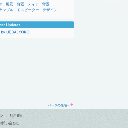
ケ
風景・背景
ティア
背景
ランブル
モスビーター
デザイン
tter Updates
s by UEDAJYOKO
ページの先頭へ
ン
利用規約
お問い合わせ