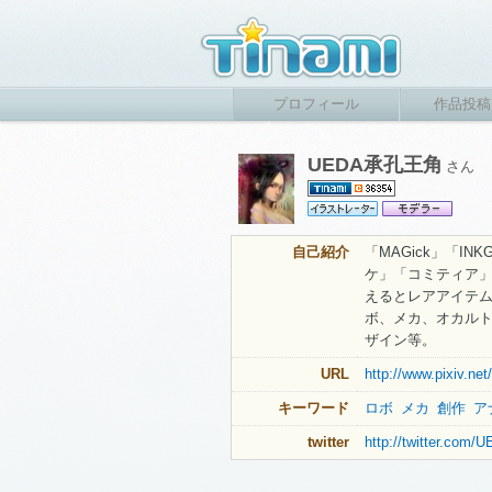
プロフィール
作品投稿
UEDA承孔王角
さん
自己紹介
「MAGick」「I
ケ」「コミティア
えるとレアアイテム
ボ、メカ、オカルト
ザイン等。
URL
http://www.pixiv.n
キーワード
ロボ
メカ
創作
ア
twitter
http://twitter.co