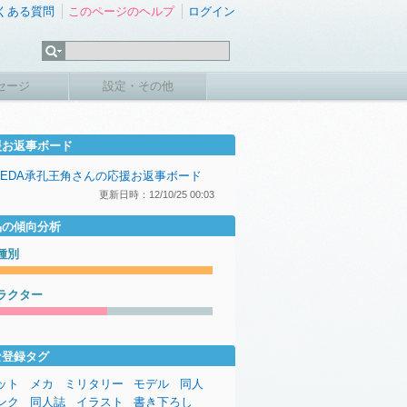
くある質問
このページのヘルプ
ログイン
セージ
設定・その他
援お返事ボード
UEDA承孔王角さんの応援お返事ボード
更新日時：12/10/25 00:03
品の傾向分析
種別
ラクター
な登録タグ
ット
メカ
ミリタリー
モデル
同人
ンク
同人誌
イラスト
書き下ろし