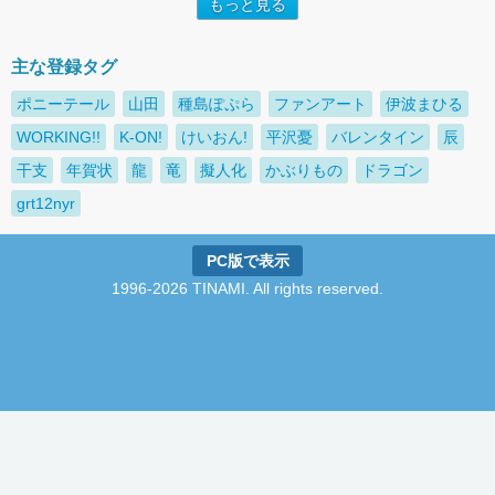
もっと見る
主な登録タグ
ポニーテール
山田
種島ぽぷら
ファンアート
伊波まひる
WORKING!!
K-ON!
けいおん!
平沢憂
バレンタイン
辰
干支
年賀状
龍
竜
擬人化
かぶりもの
ドラゴン
grt12nyr
PC版で表示
1996-2026 TINAMI. All rights reserved.