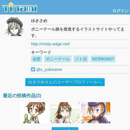
ログイン
ゆきさめ
ポニーテール娘を推進するイラストサイトやってま
す。
http://misty-edge.net/
キーワード
金髪
ポニーテール
ジト目
WORKING!!
@s_yukisame
ゆきさめさんのユーザープロフィールへ
最近の投稿作品(3)