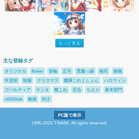
もっと見る
主な登録タグ
オリジナル
flower
首輪
正月
悪魔っ娘
猫耳
着物
年賀状
制服
クリスマス
艦隊これくしょん
ハロウィン
ブバルディア
サンタ
艦これ
百合
ちえり
幕末部門
ct055bak
敏姫
剣士
PC版で表示
1996-2026 TINAMI. All rights reserved.