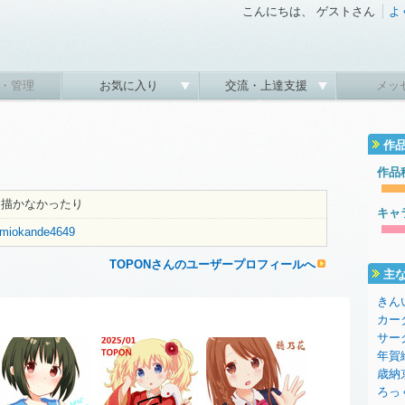
こんにちは、 ゲストさん
よ
・管理
お気に入り
交流・上達支援
メッ
作
作品
り描かなかったり
キャ
kamiokande4649
TOPONさんのユーザープロフィールへ
主
きん
カー
サー
年賀
歳納
ろっ