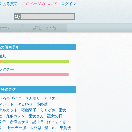
くある質問
このページのヘルプ
ログイン
セージ
設定・その他
品の傾向分析
種別
ラクター
な登録タグ
いろモザイク
きんモザ
アリス・
タレット
ゆるゆり
小路綾
クルカット
猪熊陽子
らくがき
巫女
絵
九条カレン
巫女さん
巫女の日
京子
赤座あかり
誕生日
ぼっち・ざ・
く!
セーラー服
大宮忍
艦これ
年賀状