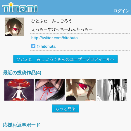
ログイン
ひとふた みしごろう
えっちーすけっちーわんたっちー
http://twitter.com/hitohuta
@hitohuta
ひとふた みしごろうさんのユーザープロフィールへ
最近の投稿作品(4)
もっと見る
応援お返事ボード