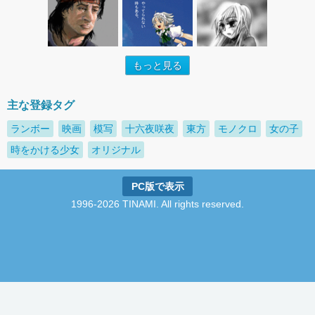
もっと見る
主な登録タグ
ランボー
映画
模写
十六夜咲夜
東方
モノクロ
女の子
時をかける少女
オリジナル
PC版で表示
1996-2026 TINAMI. All rights reserved.