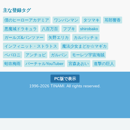
主な登録タグ
僕のヒーローアカデミア
ワンパンマン
タツマキ
耳郎響香
悪魔城ドラキュラ
八百万百
フブキ
shirobako
ガールズ&パンツァー
矢野エリカ
カルパッチョ
インフィニット・ストラトス
魔法少女まどか☆マギカ
ペパロニ
アンチョビ
ガルパン
モーレツ宇宙海賊
蛙吹梅雨
バーチャルYouTuber
宮森あおい
進撃の巨人
PC版で表示
1996-2026 TINAMI. All rights reserved.