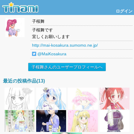
ログイン
子桜舞
子桜舞です
宜しくお願いします
http://mai-kosakura.sumomo.ne.jp/
@MaiKosakura
子桜舞さんのユーザープロフィールへ
最近の投稿作品(13)