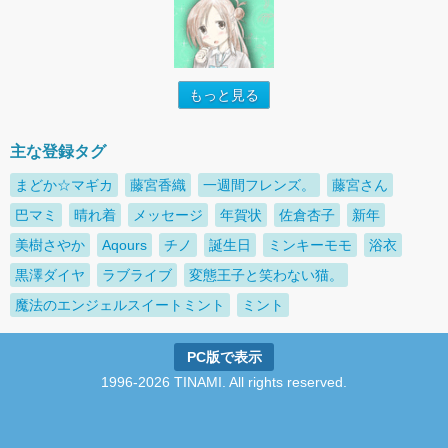
もっと見る
主な登録タグ
まどか☆マギカ
藤宮香織
一週間フレンズ。
藤宮さん
巴マミ
晴れ着
メッセージ
年賀状
佐倉杏子
新年
美樹さやか
Aqours
チノ
誕生日
ミンキーモモ
浴衣
黒澤ダイヤ
ラブライブ
変態王子と笑わない猫。
魔法のエンジェルスイートミント
ミント
PC版で表示
1996-2026 TINAMI. All rights reserved.