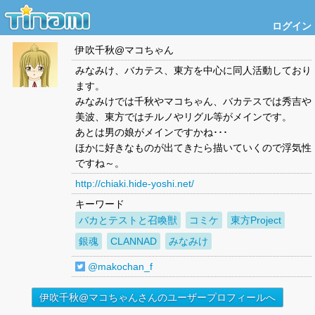
ログイン
伊吹千秋@マコちゃん
みなみけ、バカテス、東方を中心に同人活動しており
ます。
みなみけでは千秋やマコちゃん、バカテスでは秀吉や
美波、東方ではチルノやリグル等がメインです。
あとは男の娘がメインですかね･･･
ほかに好きなものが出てきたら描いていくので浮気性
ですね～。
http://chiaki.hide-yoshi.net/
キーワード
バカとテストと召喚獣
コミケ
東方Project
銀魂
CLANNAD
みなみけ
@makochan_f
伊吹千秋@マコちゃんさんのユーザープロフィールへ