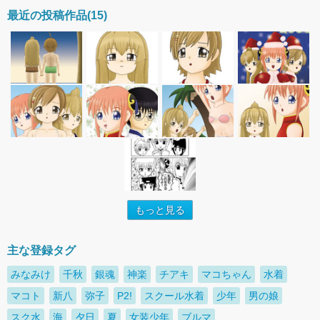
最近の投稿作品(15)
もっと見る
主な登録タグ
みなみけ
千秋
銀魂
神楽
チアキ
マコちゃん
水着
マコト
新八
弥子
P2!
スクール水着
少年
男の娘
スク水
海
夕日
夏
女装少年
ブルマ