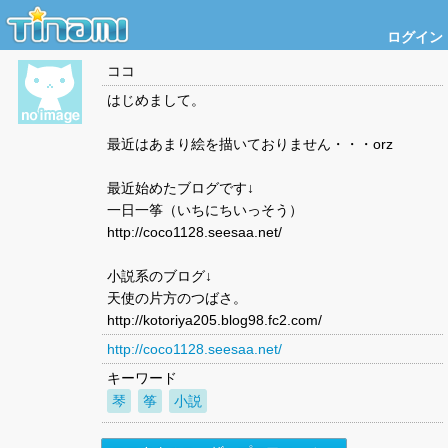
ログイン
ココ
はじめまして。
最近はあまり絵を描いておりません・・・orz
最近始めたブログです↓
一日一筝（いちにちいっそう）
http://coco1128.seesaa.net/
小説系のブログ↓
天使の片方のつばさ。
http://kotoriya205.blog98.fc2.com/
http://coco1128.seesaa.net/
キーワード
琴
筝
小説