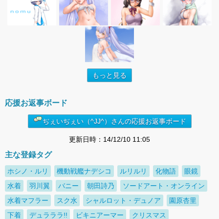
もっと見る
応援お返事ボード
ぢぇいぢぇい（^JJ^）さんの応援お返事ボード
更新日時：14/12/10 11:05
主な登録タグ
ホシノ・ルリ
機動戦艦ナデシコ
ルリルリ
化物語
眼鏡
水着
羽川翼
バニー
朝田詩乃
ソードアート・オンライン
水着マフラー
スク水
シャルロット・デュノア
園原杏里
下着
デュラララ!!
ビキニアーマー
クリスマス